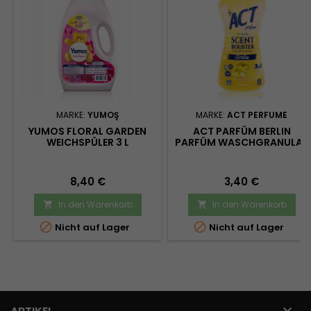
MARKE:
YUMOŞ
MARKE:
ACT PERFUME
YUMOS FLORAL GARDEN
ACT PARFÜM BERLIN
WEICHSPÜLER 3 L
PARFÜM WASCHGRANULAT
3IN1 210 G
Preis
Preis
8,40 €
3,40 €
In den Warenkorb
In den Warenkorb




Nicht auf Lager
Nicht auf Lager
