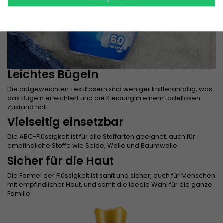
Leichtes Bügeln
Die aufgeweichten Textilfasern sind weniger knitteranfällig, was
das Bügeln erleichtert und die Kleidung in einem tadellosen
Zustand hält.
Vielseitig einsetzbar
Die ABC-Flüssigkeit ist für alle Stoffarten geeignet, auch für
empfindliche Stoffe wie Seide, Wolle und Baumwolle.
Sicher für die Haut
Die Formel der Flüssigkeit ist sanft und sicher, auch für Menschen
mit empfindlicher Haut, und somit die ideale Wahl für die ganze
Familie.