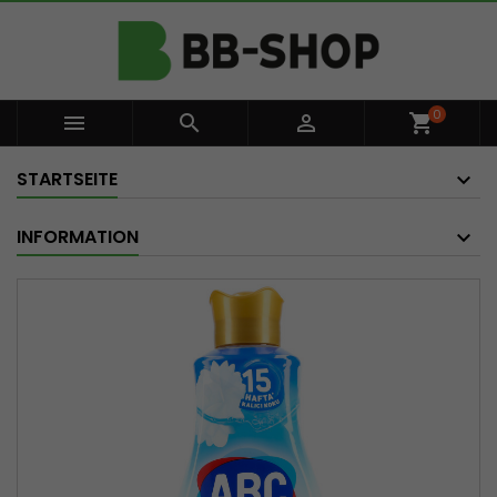
0



shopping_cart
STARTSEITE
INFORMATION