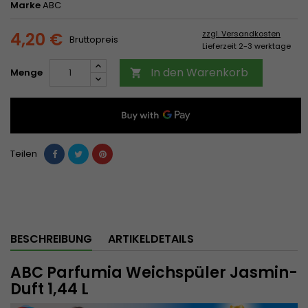
Marke
ABC
4,20 €
zzgl. Versandkosten
Bruttopreis
Lieferzeit 2-3 werktage
In den Warenkorb
Menge

Teilen
BESCHREIBUNG
ARTIKELDETAILS
ABC Parfumia Weichspüler Jasmin-
Duft 1,44 L