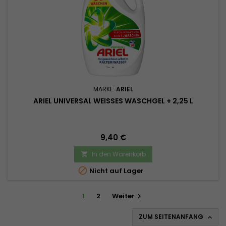
MARKE:
ARIEL
ARIEL UNIVERSAL WEISSES WASCHGEL + 2,25 L
Preis
9,40 €
In den Warenkorb


Nicht auf Lager
1
2
Weiter

ZUM SEITENANFANG
