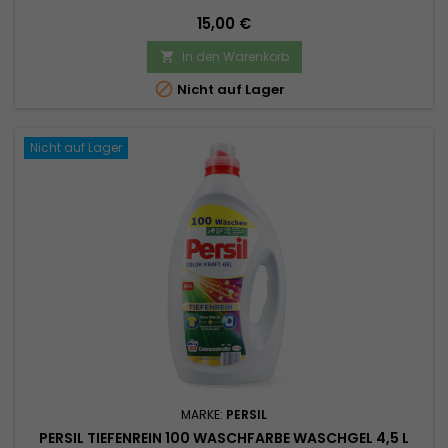
Preis
15,00 €
In den Warenkorb


Nicht auf Lager
Nicht auf Lager
MARKE:
PERSIL
PERSIL TIEFENREIN 100 WASCHFARBE WASCHGEL 4,5 L