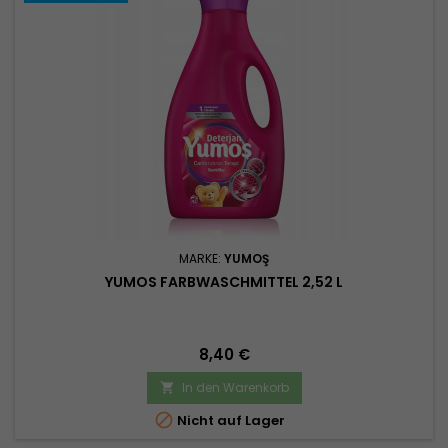
MARKE:
YUMOŞ
YUMOS FARBWASCHMITTEL 2,52 L
Preis
8,40 €
In den Warenkorb


Nicht auf Lager