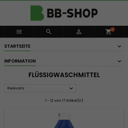
0



shopping_cart
STARTSEITE
INFORMATION
FLÜSSIGWASCHMITTEL

Relevanz
1 - 12 von 17 Artikel(n)