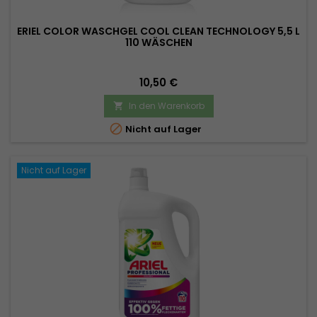
ERIEL COLOR WASCHGEL COOL CLEAN TECHNOLOGY 5,5 L
110 WÄSCHEN
Preis
10,50 €
In den Warenkorb


Nicht auf Lager
Nicht auf Lager