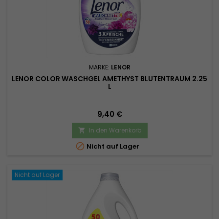
MARKE:
LENOR
LENOR COLOR WASCHGEL AMETHYST BLUTENTRAUM 2.25
L
Preis
9,40 €
In den Warenkorb


Nicht auf Lager
Nicht auf Lager