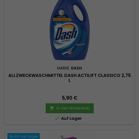
MARKE:
DASH
ALLZWECKWASCHMITTEL DASH ACTILIFT CLASSICO 2,75
L
Preis
5,90 €
In den Warenkorb


Auf Lager
Nicht auf Lager