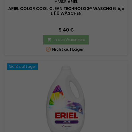
MARKE:
ARIEL
ARIEL COLOR COOL CLEAN TECHNOLOGY WASCHGEL 5,5
L 110 WÄSCHEN
Preis
9,40 €
In den Warenkorb


Nicht auf Lager
Nicht auf Lager