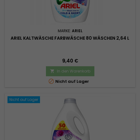
MARKE:
ARIEL
ARIEL KALTWÄSCHE FARBWÄSCHE 80 WÄSCHEN 2,64 L
Preis
9,40 €
In den Warenkorb


Nicht auf Lager
Nicht auf Lager