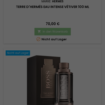
MARKE:
HERMÈS
TERRE D'HERMÈS EAU INTENSE VÉTIVER 100 ML
Preis
70,00 €
In den Warenkorb


Nicht auf Lager
Nicht auf Lager