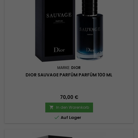
MARKE:
DIOR
DIOR SAUVAGE PARFÜM PARFÜM 100 ML
Preis
70,00 €
In den Warenkorb


Auf Lager