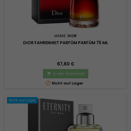
MARKE:
DIOR
DIOR FAHRENHEIT PARFÜM PARFÜM 75 ML
Preis
67,60 €
In den Warenkorb


Nicht auf Lager
Nicht auf Lager