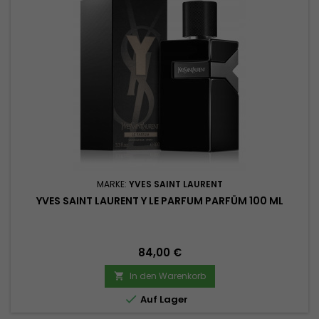
MARKE:
YVES SAINT LAURENT
YVES SAINT LAURENT Y LE PARFUM PARFÜM 100 ML
Preis
84,00 €
In den Warenkorb


Auf Lager