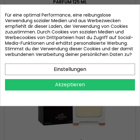
PARFÜM 125 ML
Für eine optimal Performance, eine reibungslose
Preis
81,90 €
Verwendung sozialer Medien und aus Werbezwecken
empfiehlt dir dieser Laden, der Verwendung von Cookies
In den Warenkorb

zuzustimmen. Durch Cookies von sozialen Medien und
Werbecookies von Drittparteien hast du Zugriff auf Social-

Auf Lager
Media-Funktionen und erhältst personalisierte Werbung.
Stimmst du der Verwendung dieser Cookies und der damit
verbundenen Verarbeitung deiner persönlichen Daten zu?
Nicht auf Lager
Einstellungen
Akzeptieren