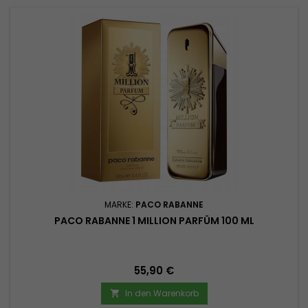
MARKE:
PACO RABANNE
PACO RABANNE 1 MILLION PARFÜM 100 ML
Preis
55,90 €
In den Warenkorb
