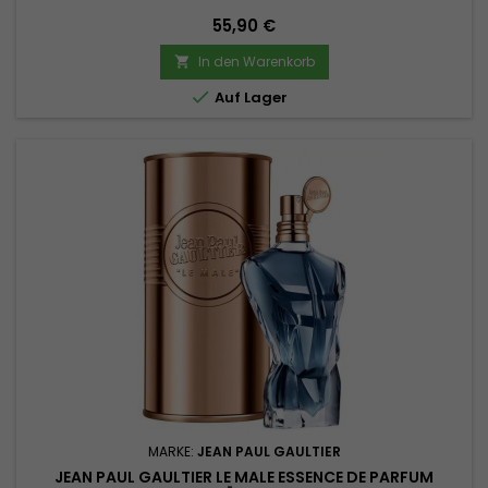
Preis
55,90 €
In den Warenkorb


Auf Lager
MARKE:
JEAN PAUL GAULTIER
JEAN PAUL GAULTIER LE MALE ESSENCE DE PARFUM