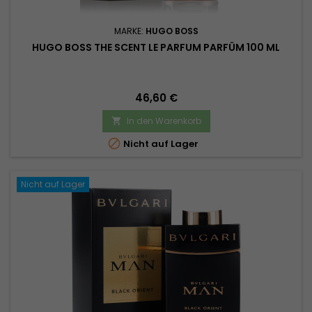
MARKE:
HUGO BOSS
HUGO BOSS THE SCENT LE PARFUM PARFÜM 100 ML
Preis
46,60 €
In den Warenkorb


Nicht auf Lager
Nicht auf Lager