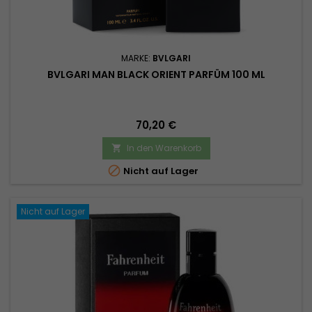
MARKE:
BVLGARI
BVLGARI MAN BLACK ORIENT PARFÜM 100 ML
Preis
70,20 €
In den Warenkorb


Nicht auf Lager
Nicht auf Lager