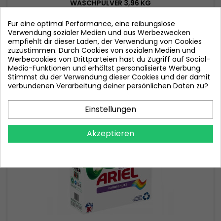
ASCHPULVER 3,96 KG
Für eine optimal Performance, eine reibungslose
Preis
12,80 €
Verwendung sozialer Medien und aus Werbezwecken
empfiehlt dir dieser Laden, der Verwendung von Cookies
In den Warenkorb

zuzustimmen. Durch Cookies von sozialen Medien und
Werbecookies von Drittparteien hast du Zugriff auf Social-

Nicht auf Lager
Media-Funktionen und erhältst personalisierte Werbung.
Stimmst du der Verwendung dieser Cookies und der damit
verbundenen Verarbeitung deiner persönlichen Daten zu?
Nicht auf Lager
Einstellungen
Akzeptieren