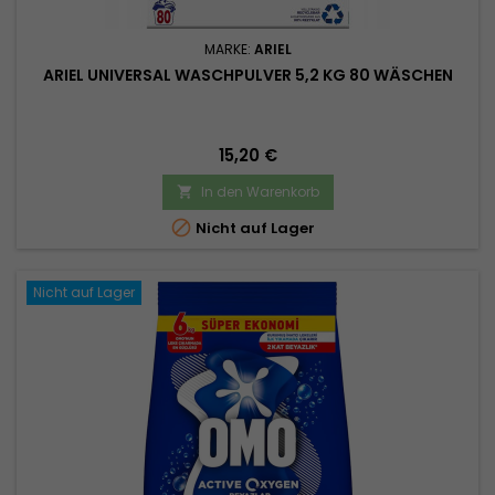
MARKE:
ARIEL
ARIEL UNIVERSAL WASCHPULVER 5,2 KG 80 WÄSCHEN
Preis
15,20 €
In den Warenkorb


Nicht auf Lager
Nicht auf Lager