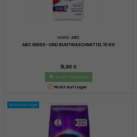
MARKE:
ABC
ABC WEISS- UND BUNTWASCHMITTEL 10 KG
Preis
15,90 €
In den Warenkorb


Nicht auf Lager
Nicht auf Lager