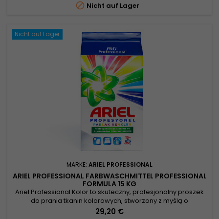

Nicht auf Lager
Nicht auf Lager
MARKE:
ARIEL PROFESSIONAL
ARIEL PROFESSIONAL FARBWASCHMITTEL PROFESSIONAL
FORMULA 15 KG
Ariel Professional Kolor to skuteczny, profesjonalny proszek
do prania tkanin kolorowych, stworzony z myślą o
wymagających użytkownikach w branży HoReCa oraz
Preis
29,20 €
pralniach przemysłowych.