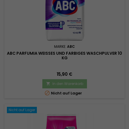
MARKE:
ABC
ABC PARFUMIA WEISSES UND FARBIGES WASCHPULVER 10 K
G
Preis
15,90 €
In den Warenkorb


Nicht auf Lager
Nicht auf Lager