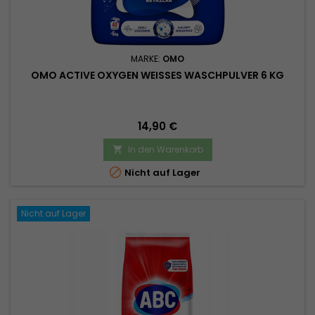
MARKE:
OMO
OMO ACTIVE OXYGEN WEISSES WASCHPULVER 6 KG
Preis
14,90 €
In den Warenkorb


Nicht auf Lager
Nicht auf Lager