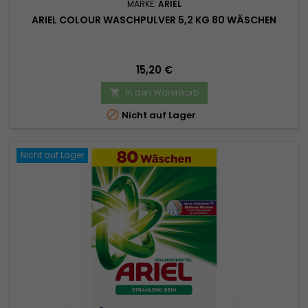
MARKE:
ARIEL
ARIEL COLOUR WASCHPULVER 5,2 KG 80 WÄSCHEN
Preis
15,20 €
In den Warenkorb


Nicht auf Lager
Nicht auf Lager