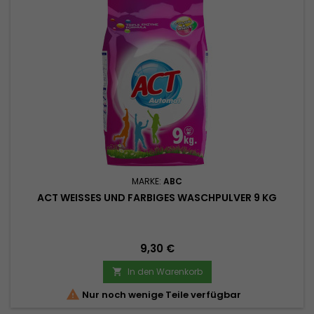
MARKE:
ABC
ACT WEISSES UND FARBIGES WASCHPULVER 9 KG
Preis
9,30 €
In den Warenkorb


Nur noch wenige Teile verfügbar