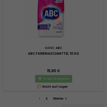
MARKE:
ABC
ABC FARBWASCHMITTEL 10 KG
Preis
15,90 €
In den Warenkorb


Nicht auf Lager
1
2
Weiter
