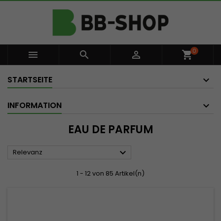
0



shopping_cart
STARTSEITE
INFORMATION
EAU DE PARFUM

Relevanz
1 - 12 von 85 Artikel(n)