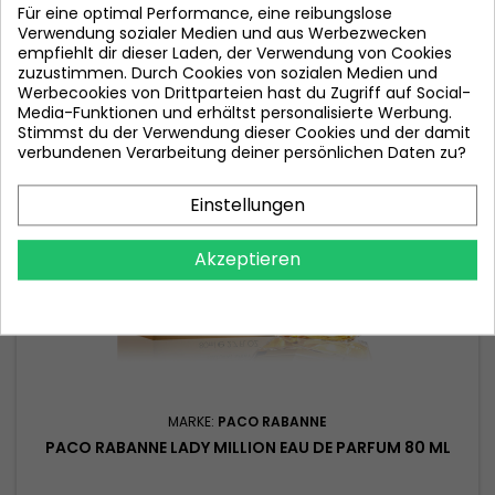
Für eine optimal Performance, eine reibungslose
In den Warenkorb

Verwendung sozialer Medien und aus Werbezwecken
empfiehlt dir dieser Laden, der Verwendung von Cookies

Auf Lager
zuzustimmen. Durch Cookies von sozialen Medien und
Werbecookies von Drittparteien hast du Zugriff auf Social-
Media-Funktionen und erhältst personalisierte Werbung.
Stimmst du der Verwendung dieser Cookies und der damit
verbundenen Verarbeitung deiner persönlichen Daten zu?
Einstellungen
Akzeptieren
MARKE:
PACO RABANNE
PACO RABANNE LADY MILLION EAU DE PARFUM 80 ML