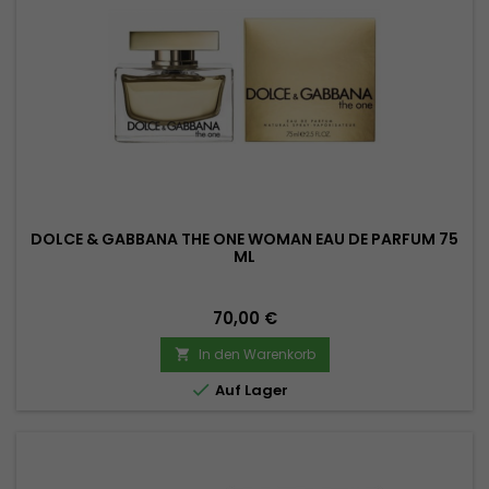
DOLCE & GABBANA THE ONE WOMAN EAU DE PARFUM 75
ML
Preis
70,00 €
In den Warenkorb


Auf Lager