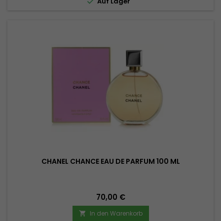

Auf Lager
CHANEL CHANCE EAU DE PARFUM 100 ML
Preis
70,00 €
In den Warenkorb
