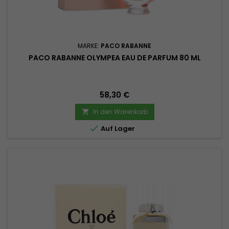
MARKE:
PACO RABANNE
PACO RABANNE OLYMPEA EAU DE PARFUM 80 ML
Preis
58,30 €
In den Warenkorb


Auf Lager