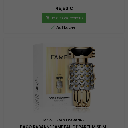
Preis
46,60 €
In den Warenkorb


Auf Lager
MARKE:
PACO RABANNE
PACO RABANNE FAME EAU DE PARFUM 80 ML