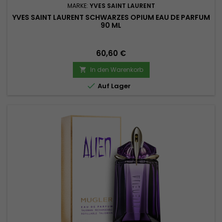
MARKE:
YVES SAINT LAURENT
YVES SAINT LAURENT SCHWARZES OPIUM EAU DE PARFUM
90 ML
Preis
60,60 €
In den Warenkorb


Auf Lager