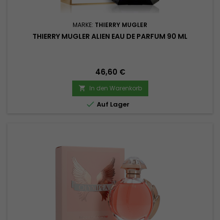
MARKE:
THIERRY MUGLER
THIERRY MUGLER ALIEN EAU DE PARFUM 90 ML
Preis
46,60 €
In den Warenkorb


Auf Lager