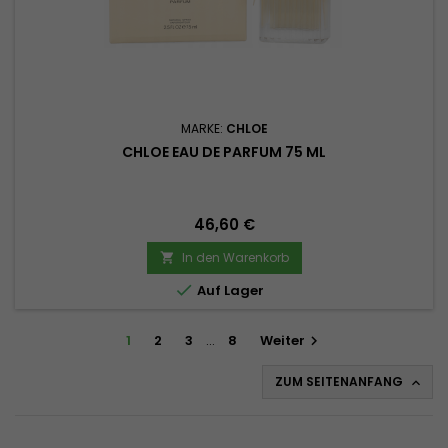
MARKE:
CHLOE
CHLOE EAU DE PARFUM 75 ML
Preis
46,60 €
In den Warenkorb


Auf Lager
1
2
3
…
8
Weiter

ZUM SEITENANFANG
