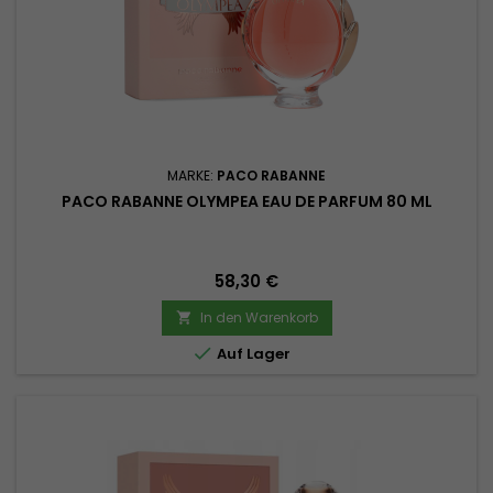
MARKE:
PACO RABANNE
PACO RABANNE OLYMPEA EAU DE PARFUM 80 ML
Preis
58,30 €
In den Warenkorb


Auf Lager