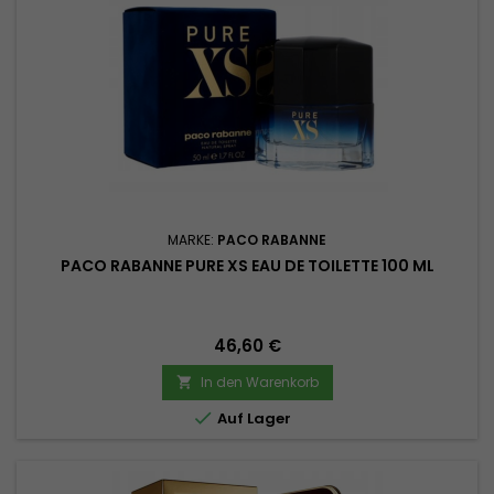
MARKE:
PACO RABANNE
PACO RABANNE PURE XS EAU DE TOILETTE 100 ML
Preis
46,60 €
In den Warenkorb


Auf Lager