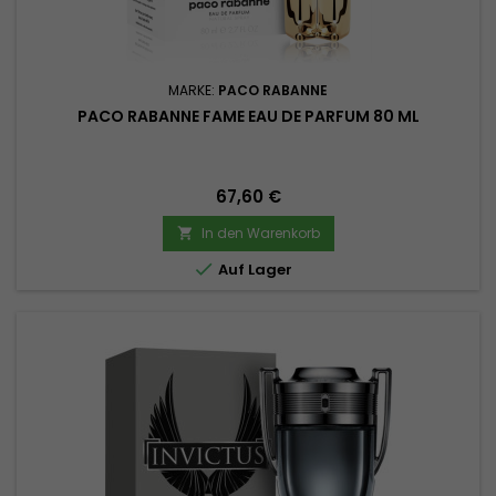
MARKE:
PACO RABANNE
PACO RABANNE FAME EAU DE PARFUM 80 ML
Preis
67,60 €
In den Warenkorb


Auf Lager