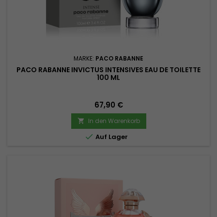
MARKE:
PACO RABANNE
PACO RABANNE INVICTUS INTENSIVES EAU DE TOILETTE
100 ML
Preis
67,90 €
In den Warenkorb


Auf Lager