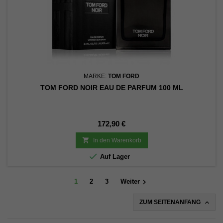
MARKE:
TOM FORD
TOM FORD NOIR EAU DE PARFUM 100 ML
Preis
172,90 €

In den Warenkorb

Auf Lager

1
2
3
Weiter

ZUM SEITENANFANG