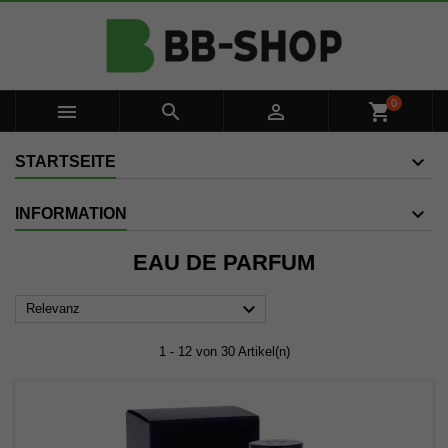
0



shopping_cart
STARTSEITE
INFORMATION
EAU DE PARFUM

Relevanz
1 - 12 von 30 Artikel(n)