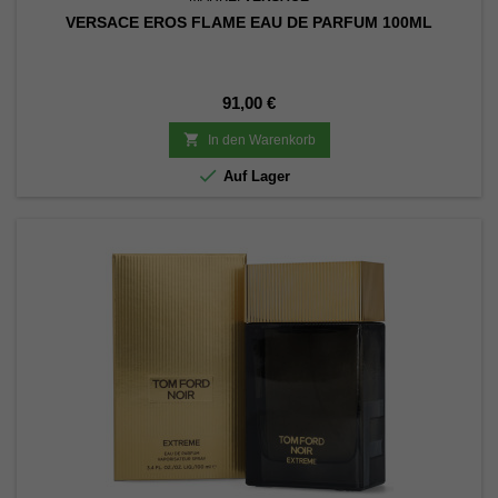
VERSACE EROS FLAME EAU DE PARFUM 100ML
Preis
91,00 €

In den Warenkorb

Auf Lager