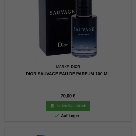
MARKE:
DIOR
DIOR SAUVAGE EAU DE PARFUM 100 ML
Preis
70,00 €

In den Warenkorb

Auf Lager