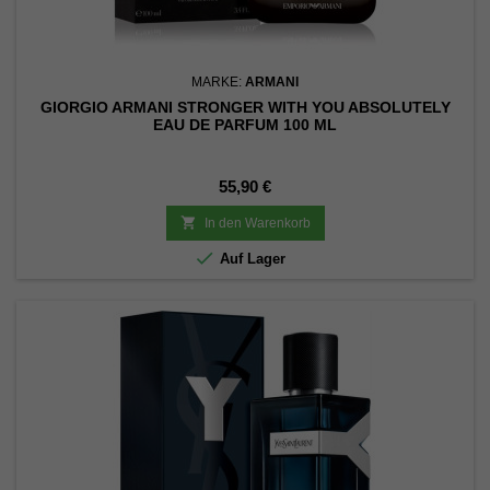
MARKE:
ARMANI
GIORGIO ARMANI STRONGER WITH YOU ABSOLUTELY
EAU DE PARFUM 100 ML
Preis
55,90 €

In den Warenkorb

Auf Lager