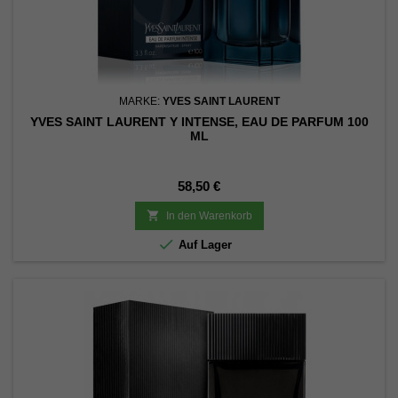
MARKE:
YVES SAINT LAURENT
YVES SAINT LAURENT Y INTENSE, EAU DE PARFUM 100
ML
Preis
58,50 €

In den Warenkorb

Auf Lager