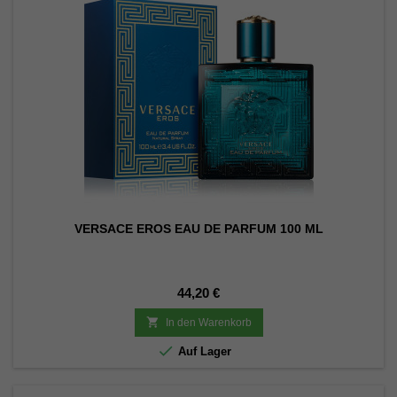
VERSACE EROS EAU DE PARFUM 100 ML
Preis
44,20 €

In den Warenkorb

Auf Lager