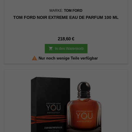
MARKE:
TOM FORD
TOM FORD NOIR EXTREME EAU DE PARFUM 100 ML
Preis
218,60 €

In den Warenkorb

Nur noch wenige Teile verfügbar