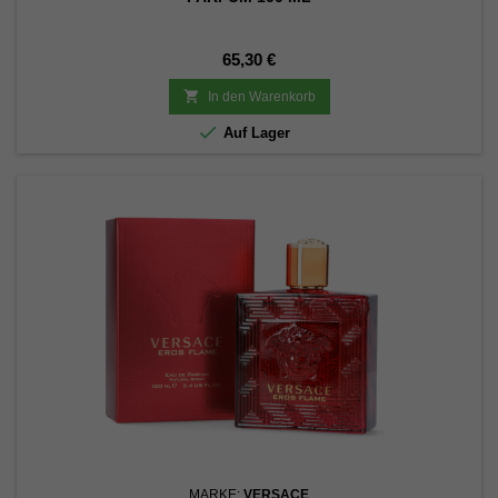
Preis
65,30 €

In den Warenkorb

Auf Lager
MARKE:
VERSACE