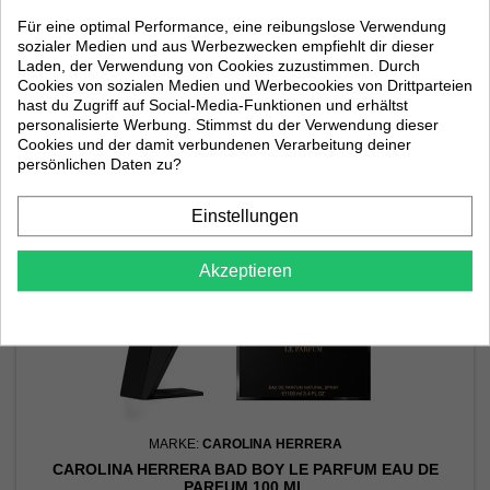
Preis
46,60 €
Für eine optimal Performance, eine reibungslose Verwendung
sozialer Medien und aus Werbezwecken empfiehlt dir dieser

In den Warenkorb
Laden, der Verwendung von Cookies zuzustimmen. Durch

Cookies von sozialen Medien und Werbecookies von Drittparteien
Auf Lager
hast du Zugriff auf Social-Media-Funktionen und erhältst
personalisierte Werbung. Stimmst du der Verwendung dieser
Cookies und der damit verbundenen Verarbeitung deiner
persönlichen Daten zu?
Einstellungen
Akzeptieren
MARKE:
CAROLINA HERRERA
CAROLINA HERRERA BAD BOY LE PARFUM EAU DE
PARFUM 100 ML