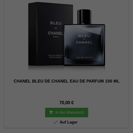
CHANEL BLEU DE CHANEL EAU DE PARFUM 100 ML
Preis
70,00 €

In den Warenkorb

Auf Lager