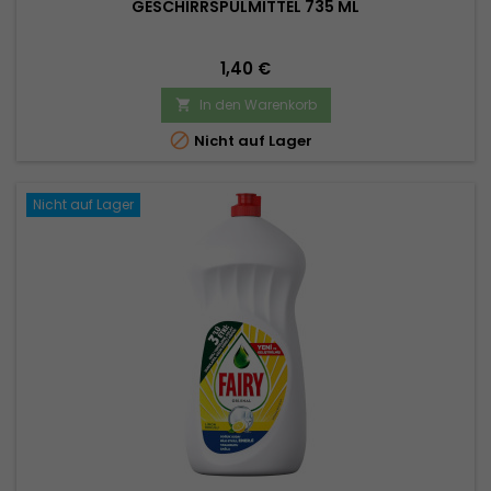
GESCHIRRSPÜLMITTEL 735 ML
Preis
1,40 €
In den Warenkorb


Nicht auf Lager
Nicht auf Lager