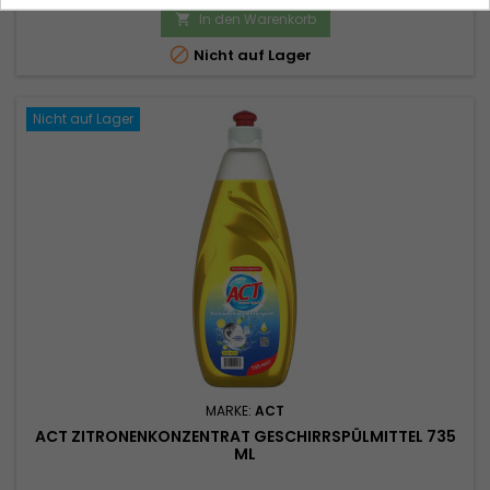
In den Warenkorb


Nicht auf Lager
Nicht auf Lager
MARKE:
ACT
ACT ZITRONENKONZENTRAT GESCHIRRSPÜLMITTEL 735
ML