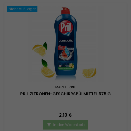
Nicht auf Lager
MARKE:
PRIL
PRIL ZITRONEN-GESCHIRRSPÜLMITTEL 675 G
Preis
2,10 €
In den Warenkorb
