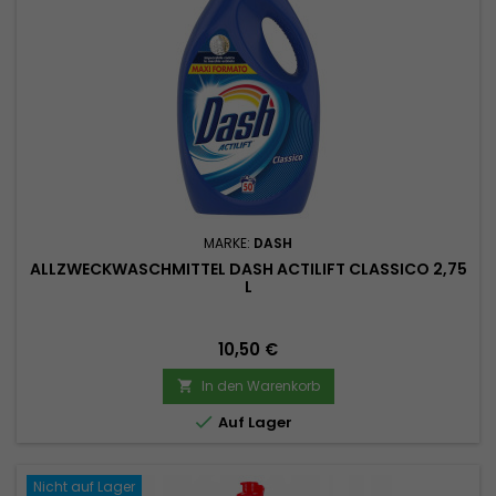
MARKE:
DASH
ALLZWECKWASCHMITTEL DASH ACTILIFT CLASSICO 2,75
L
Preis
10,50 €
In den Warenkorb


Auf Lager
Nicht auf Lager