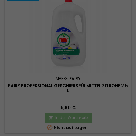
MARKE:
FAIRY
FAIRY PROFESSIONAL GESCHIRRSPÜLMITTEL ZITRONE 2,5
L
Preis
5,90 €
In den Warenkorb


Nicht auf Lager