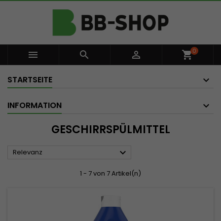
0



shopping_cart
STARTSEITE
INFORMATION
GESCHIRRSPÜLMITTEL

Relevanz
1 - 7 von 7 Artikel(n)