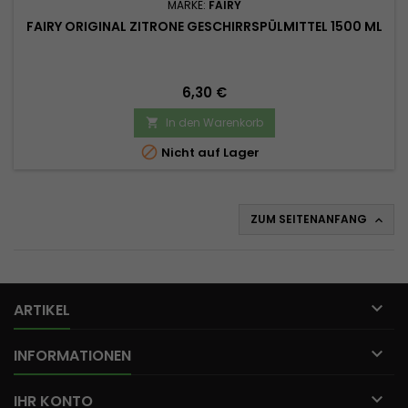
MARKE:
FAIRY
FAIRY ORIGINAL ZITRONE GESCHIRRSPÜLMITTEL 1500 ML
Preis
6,30 €
In den Warenkorb


Nicht auf Lager
ZUM SEITENANFANG


ARTIKEL

INFORMATIONEN

IHR KONTO