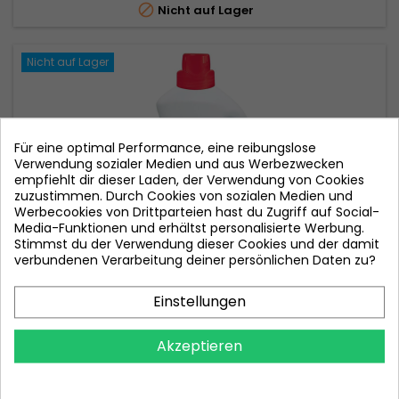

Nicht auf Lager
Nicht auf Lager
Für eine optimal Performance, eine reibungslose
Verwendung sozialer Medien und aus Werbezwecken
empfiehlt dir dieser Laden, der Verwendung von Cookies
zuzustimmen. Durch Cookies von sozialen Medien und
Werbecookies von Drittparteien hast du Zugriff auf Social-
Media-Funktionen und erhältst personalisierte Werbung.
Stimmst du der Verwendung dieser Cookies und der damit
verbundenen Verarbeitung deiner persönlichen Daten zu?
Einstellungen
MARKE:
ABC
ABC WHITE FABRIC LAUNDRY GEL 2.145 L
Akzeptieren
Preis
6,10 €