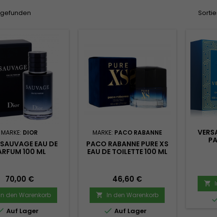
l gefunden
Sortie
VERS
MARKE:
DIOR
MARKE:
PACO RABANNE
PA
 SAUVAGE EAU DE
PACO RABANNE PURE XS
ARFUM 100 ML
EAU DE TOILETTE 100 ML
Preis
Preis
70,00 €
46,60 €

In den Warenkorb
In den Warenkorb



Auf Lager
Auf Lager