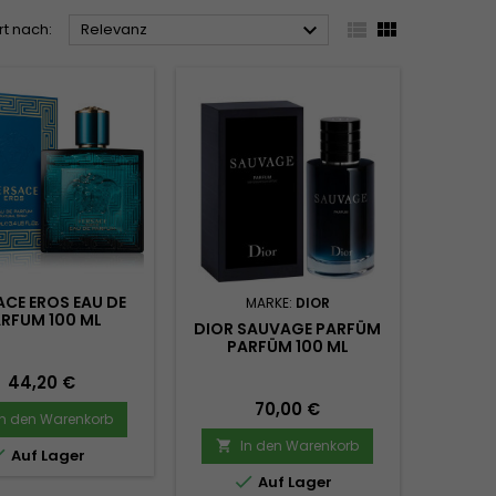



rt nach:
Relevanz
ACE EROS EAU DE
MARKE:
DIOR
RFUM 100 ML
DIOR SAUVAGE PARFÜM
PARFÜM 100 ML
Preis
44,20 €
Preis
70,00 €
In den Warenkorb
In den Warenkorb


Auf Lager

Auf Lager