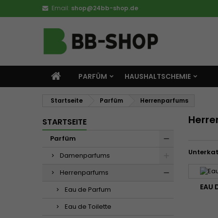
Email:
shop@24bb-shop.de
PARFÜM
HAUSHALTSCHEMIE
Startseite
Parfüm
Herrenparfums
Herre
STARTSEITE
Parfüm
Unterka
Damenparfums
Herrenparfums
EAU 
Eau de Parfum
Eau de Toilette