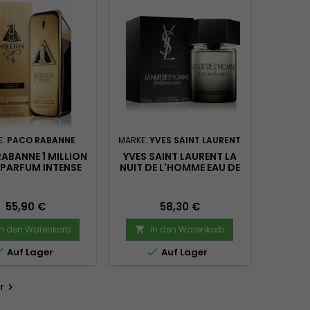
E:
PACO RABANNE
MARKE:
YVES SAINT LAURENT
ABANNE 1 MILLION
YVES SAINT LAURENT LA
R PARFUM INTENSE
NUIT DE L'HOMME EAU DE
RFÜM 100 ML
TOILETTE 100 ML
Preis
Preis
55,90 €
58,30 €
In den Warenkorb
In den Warenkorb



Auf Lager
Auf Lager
r
