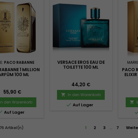
VERSACE EROS EAU DE
E:
PACO RABANNE
MARK
TOILETTE 100 ML
ABANNE 1 MILLION
PACO R
ARFÜM 100 ML
ELIXI
PA
Preis
44,20 €
Preis
55,90 €
In den Warenkorb

In den Warenkorb


Auf Lager

Auf Lager
 76 Artikel(n)
1
2
3
…
7
Weite