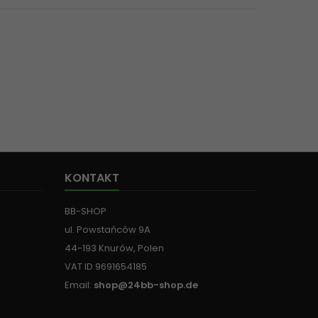
KONTAKT
BB-SHOP
ul. Powstańców 9A
44-193 Knurów, Polen
VAT ID 9691654185
Email:
shop@24bb-shop.de