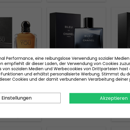
mal Performance, eine reibungslose Verwendung sozialer Medien
 empfiehlt dir dieser Laden, der Verwendung von Cookies zuz
 von sozialen Medien und Werbecookies von Drittparteien hast d
CHANEL BLEU DE CHANEL
MARKE:
ARMANI
MARKE:
EAU DE PARFUM 100 ML
Funktionen und erhältst personalisierte Werbung. Stimmst du d
ORGIO ARMANI
YVES S
ieser Cookies und der damit verbundenen Verarbeitung deiner 
GER WITH YOU EAU
PARFU
TOILETTE 100 ML
Preis
70,00 €
Preis
98,10 €
Einstellungen
Akzeptieren
In den Warenkorb

In den Warenkorb


Auf Lager

Auf Lager