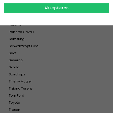
Pozostałe
Akzeptieren
Prada
Pril
Renault
Roberto Cavalli
Samsung
Schwarzkopf Gliss
Seat
Severno
Skoda
Stardrops
Thierry Mugler
Tiziana Terenzi
Tom Ford
Toyota
Tresan