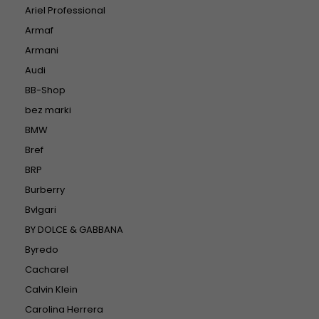
Ariel Professional
Armaf
Armani
Audi
BB-Shop
bez marki
BMW
Bref
BRP
Burberry
Bvlgari
BY DOLCE & GABBANA
Byredo
Cacharel
Calvin Klein
Carolina Herrera