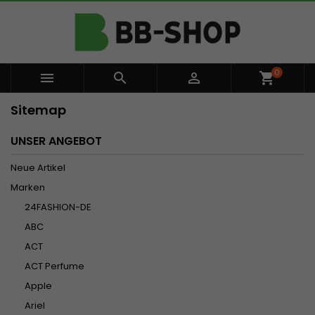
0



shopping_cart
Sitemap
UNSER ANGEBOT
Neue Artikel
Marken
24FASHION-DE
ABC
ACT
ACT Perfume
Apple
Ariel