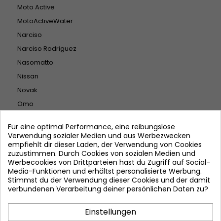
Moto Active
MotoActiveWater
Narciso
Narciso Rodriguez
Nasomatto
Nissan
Novak
Omo
Opel
Für eine optimal Performance, eine reibungslose
paco rabanne
Verwendung sozialer Medien und aus Werbezwecken
empfiehlt dir dieser Laden, der Verwendung von Cookies
Parfums De Marly
zuzustimmen. Durch Cookies von sozialen Medien und
Persil
Werbecookies von Drittparteien hast du Zugriff auf Social-
Media-Funktionen und erhältst personalisierte Werbung.
Perwoll
Stimmst du der Verwendung dieser Cookies und der damit
Peugeot
verbundenen Verarbeitung deiner persönlichen Daten zu?
Philipp Plein
Einstellungen
Porsche