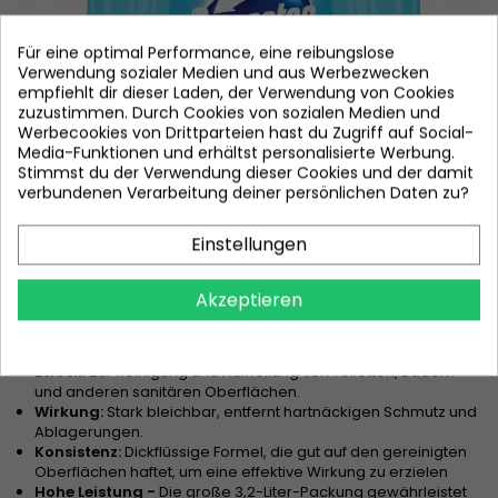
Für eine optimal Performance, eine reibungslose
Verwendung sozialer Medien und aus Werbezwecken
empfiehlt dir dieser Laden, der Verwendung von Cookies
zuzustimmen. Durch Cookies von sozialen Medien und
Werbecookies von Drittparteien hast du Zugriff auf Social-
Media-Funktionen und erhältst personalisierte Werbung.
Stimmst du der Verwendung dieser Cookies und der damit
verbundenen Verarbeitung deiner persönlichen Daten zu?
Einstellungen
Eigenschaften
Akzeptieren
Wirksame Desinfektion -
Domestos beseitigt Bakterien,
Viren und Pilze und verhindert Schimmelbildung
Zweck:
Zur Reinigung und Aufhellung von Toiletten, Bädern
und anderen sanitären Oberflächen.
Wirkung:
Stark bleichbar, entfernt hartnäckigen Schmutz und
Ablagerungen.
Konsistenz:
Dickflüssige Formel, die gut auf den gereinigten
Oberflächen haftet, um eine effektive Wirkung zu erzielen
Hohe Leistung -
Die große 3,2-Liter-Packung gewährleistet