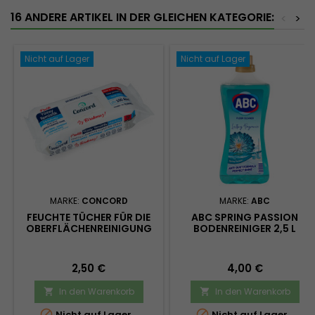
16 ANDERE ARTIKEL IN DER GLEICHEN KATEGORIE:
<
>
Nicht auf Lager
Nicht auf Lager
MARKE:
CONCORD
MARKE:
ABC
FEUCHTE TÜCHER FÜR DIE
ABC SPRING PASSION
OBERFLÄCHENREINIGUNG
BODENREINIGER 2,5 L
MIT BLEICHMITTEL 100
STÜCK
Preis
Preis
2,50 €
4,00 €
In den Warenkorb
In den Warenkorb




Nicht auf Lager
Nicht auf Lager