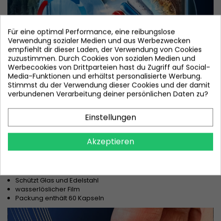
Für eine optimal Performance, eine reibungslose
Verwendung sozialer Medien und aus Werbezwecken
empfiehlt dir dieser Laden, der Verwendung von Cookies
zuzustimmen. Durch Cookies von sozialen Medien und
Werbecookies von Drittparteien hast du Zugriff auf Social-
Media-Funktionen und erhältst personalisierte Werbung.
Stimmst du der Verwendung dieser Cookies und der damit
verbundenen Verarbeitung deiner persönlichen Daten zu?
Einstellungen
Wichtigste Produktmerkmale
Akzeptieren
Fortschrittliche Ultimate Plus-Formel
Entfernt effektiv Fett und angetrockneten Schmutz
Sorgt für einen streifenfreien Glanz
Powerball-Technologie zur Unterstützung der Reinigung
Schützt Glas und Edelstahl
wasserlöslicher Film
Packung enthält 60 Kapseln