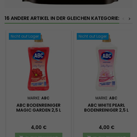
16 ANDERE ARTIKEL IN DER GLEICHEN KATEGORIE:
<
>
Nicht auf Lager
Nicht auf Lager
MARKE:
ABC
MARKE:
ABC
ABC BODENREINIGER
ABC WHITE PEARL
MAGIC GARDEN 2,5 L
BODENREINIGER 2,5 L
Preis
Preis
4,00 €
4,00 €